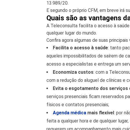
13.989/20.
E segundo o próprio CFM, em breve irá su
Quais são as vantagens da
A Teleconsulta facilita o acesso à saúd
qualquer lugar do mundo.
Confira agora algumas de suas principais
Facilita o acesso à saúde
: tanto pa
aqueles impossibilitados de saírem de ca
acesso a especialistas e entrega um serv
Economiza custos
: com a Teleconsu
com a redução do aluguel de clínicas e c
Evita o esgotamento dos serviços 
serviços presenciais ficam reservados p
físicos e contatos presenciais;
Agenda médica
mais flexível
: por n
feita a qualquer hora e de qualquer lugar
requerem um acompanhamento mais cuida