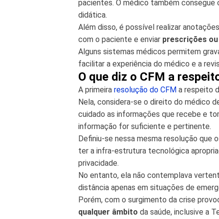
pacientes. O médico também consegue com
didática.
Além disso, é possível realizar anotaçõ
com o paciente e enviar
prescrições ou
Alguns sistemas médicos permitem gravar
facilitar a experiência do médico e a rev
O que diz o CFM a respeit
A primeira
resolução do CFM
a respeito 
Nela, considera-se o direito do médico d
cuidado as informações que recebe e to
informação for suficiente e pertinente.
Definiu-se nessa mesma resolução que o
ter a infra-estrutura tecnológica apropri
privacidade.
No entanto, ela não contemplava vertent
distância apenas em situações de emergê
Porém, com o surgimento da crise provoc
qualquer âmbito
da saúde, inclusive a Te