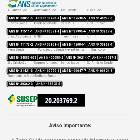
Reembolso
Allianz Saúde
Ameplan Saúde
Amil Saúde
Bio Saúde
Rede credenciada
ANS Nº
00051-5
ANS Nº
39473-4
ANS Nº
32630-5
ANS Nº
40296-6
Biovida Saúde
Bradesco Saúde
Care Plus
C.N. Unimed
ANS Nº
41511-1
ANS Nº
00571-1
ANS Nº
37995-6
ANS Nº
33967-9
Cruz Azul Saúde
GNDI
Interclínicas
Omint
ANS Nº
41175-2
ANS Nº
35901-7
ANS Nº
42084-1
ANS Nº
35966-1
Plena Saúde
Porto Seguro Saúde
Prevent Senior
Qualicorp
ANS Nº
34883-035
ANS Nº
00058-2
ANS Nº
30214-7
ANS Nº
41717-3
São Cristóvão
Seguros Unimed
Sompo Saúde
SulAmérica Saúde
ANS Nº
31421-8
ANS Nº
00070-1
ANS Nº
00047-7
ANS Nº
00624-6
Trasmontano Saúde
Unihosp Saúde
ANS Nº
30362-3
ANS Nº
38525-5
Aviso importante: