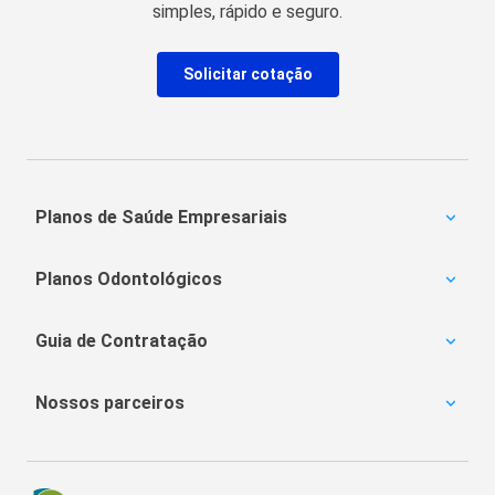
simples, rápido e seguro.
Solicitar cotação
Planos de Saúde Empresariais
Amil Empresarial
Planos Odontológicos
Unimed Empresarial
Bradesco Saúde
Amil Dental
Notredame Intermédica
Guia de Contratação
MetLife
Porto Seguro
OdontoPrev
Carência
SulAmérica Odonto
Nossos parceiros
Coparticipação
Bradesco Dental
Obstetrícia
Plano de Saúde Amil
Hapvida Odonto
Portabilidade
Amil Dental Preço
Reajuste