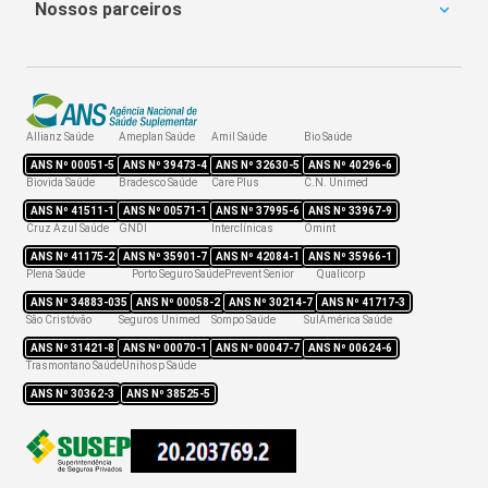
SulAmérica Odonto
Nossos parceiros
Coparticipação
Bradesco Dental
Obstetrícia
Plano de Saúde Amil
Hapvida Odonto
Portabilidade
Amil Dental Preço
Reajuste
Reembolso
Allianz Saúde
Ameplan Saúde
Amil Saúde
Bio Saúde
Rede credenciada
ANS Nº
00051-5
ANS Nº
39473-4
ANS Nº
32630-5
ANS Nº
40296-6
Biovida Saúde
Bradesco Saúde
Care Plus
C.N. Unimed
ANS Nº
41511-1
ANS Nº
00571-1
ANS Nº
37995-6
ANS Nº
33967-9
Cruz Azul Saúde
GNDI
Interclínicas
Omint
ANS Nº
41175-2
ANS Nº
35901-7
ANS Nº
42084-1
ANS Nº
35966-1
Plena Saúde
Porto Seguro Saúde
Prevent Senior
Qualicorp
ANS Nº
34883-035
ANS Nº
00058-2
ANS Nº
30214-7
ANS Nº
41717-3
São Cristóvão
Seguros Unimed
Sompo Saúde
SulAmérica Saúde
ANS Nº
31421-8
ANS Nº
00070-1
ANS Nº
00047-7
ANS Nº
00624-6
Trasmontano Saúde
Unihosp Saúde
ANS Nº
30362-3
ANS Nº
38525-5