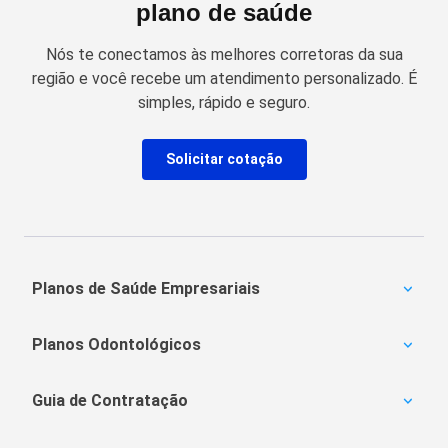
plano de saúde
Nós te conectamos às melhores corretoras da sua
região e você recebe um atendimento personalizado. É
simples, rápido e seguro.
Solicitar cotação
Planos de Saúde Empresariais
Amil Empresarial
Planos Odontológicos
Unimed Empresarial
Bradesco Saúde
Amil Dental
Notredame Intermédica
Guia de Contratação
MetLife
Porto Seguro
OdontoPrev
Carência