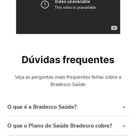
Dúvidas frequentes
Veja as perguntas mais frequentes feitas sobre a
Bradesco Saúde
O que é a Bradesco Saúde?
Há mais de
35 anos no mercado
, é uma das operadoras
O que o Plano de Saúde Bradesco cobre?
mais requisitadas quando o assunto é satisfação em
serviços,
melhores reembolsos
e atendimento de