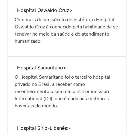
transmitir uma sensação de hotel, a partir de
espaços aconchegantes.
Hospital Oswaldo Cruz
Com mais de um século de história, o Hospital
Oswaldo Cruz é conhecido pela habilidade de se
renovar no meio da saúde e do atendimento
humanizado.
Hospital Samaritano
O Hospital Samaritano foi o terceiro hospital
privado no Brasil a receber como
reconhecimento o selo da Joint Commission
International (JCI), que é dado aos melhores
hospitais do mundo.
Hospital Sírio-Libanês