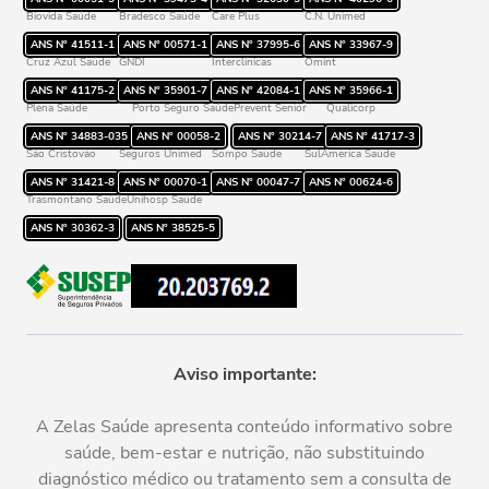
Biovida Saúde
Bradesco Saúde
Care Plus
C.N. Unimed
ANS Nº
41511-1
ANS Nº
00571-1
ANS Nº
37995-6
ANS Nº
33967-9
Cruz Azul Saúde
GNDI
Interclínicas
Omint
ANS Nº
41175-2
ANS Nº
35901-7
ANS Nº
42084-1
ANS Nº
35966-1
Plena Saúde
Porto Seguro Saúde
Prevent Senior
Qualicorp
ANS Nº
34883-035
ANS Nº
00058-2
ANS Nº
30214-7
ANS Nº
41717-3
São Cristóvão
Seguros Unimed
Sompo Saúde
SulAmérica Saúde
ANS Nº
31421-8
ANS Nº
00070-1
ANS Nº
00047-7
ANS Nº
00624-6
Trasmontano Saúde
Unihosp Saúde
ANS Nº
30362-3
ANS Nº
38525-5
Aviso importante:
A Zelas Saúde apresenta conteúdo informativo sobre
saúde, bem-estar e nutrição, não substituindo
diagnóstico médico ou tratamento sem a consulta de