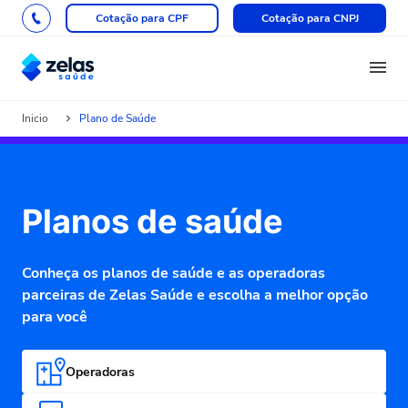
Cotação para CPF
Cotação para CNPJ
Inicio
Plano de Saúde
Planos de saúde
Conheça os planos de saúde e as operadoras
parceiras de Zelas Saúde e escolha a melhor opção
para você
Operadoras