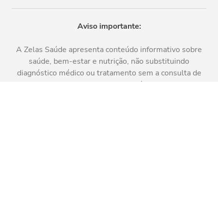
Aviso importante:
A Zelas Saúde apresenta conteúdo informativo sobre
saúde, bem-estar e nutrição, não substituindo
diagnóstico médico ou tratamento sem a consulta de
um profissional da saúde.
Última atualização do site:
07/08/2026
Quem somos
Blog
Contato Zelas Saúde
Termos de serviço
Portal de privacidade
Escale Health ©
2026
- CNPJ: 22.549.701/0001-17. Todos os
direitos reservados.