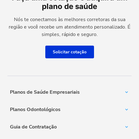
plano de saúde
Nós te conectamos às melhores corretoras da sua
região e você recebe um atendimento personalizado. É
simples, rápido e seguro.
Solicitar cotação
Planos de Saúde Empresariais
Amil Empresarial
Planos Odontológicos
Unimed Empresarial
Bradesco Saúde
Amil Dental
Notredame Intermédica
Guia de Contratação
MetLife
Porto Seguro
OdontoPrev