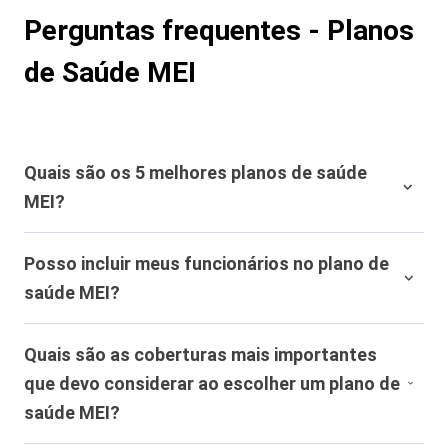
Perguntas frequentes - Planos
de Saúde MEI
Quais são os 5 melhores planos de saúde
MEI?
Amil;
Posso incluir meus funcionários no plano de
Central Nacional Unimed (CNU);
saúde MEI?
Grupo NotreDame Intermédica (GNDI);
SulAmérica Saúde;
Sim, é possível incluir funcionários no plano de saúde
Sompo Saúde.
Quais são as coberturas mais importantes
MEI. Geralmente, é exigido um mínimo de dois ou três
que devo considerar ao escolher um plano de
beneficiários para a contratação do plano MEI. Ao incluir
funcionários, é importante verificar se o plano escolhido
saúde MEI?
oferece a abrangência necessária para atender às