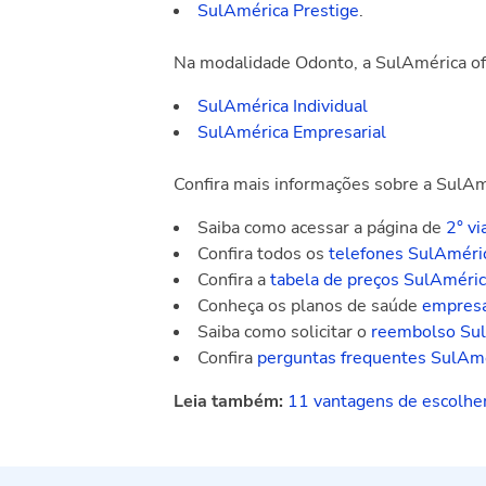
SulAmérica Prestige
.
Na modalidade Odonto, a SulAmérica of
SulAmérica Individual
SulAmérica Empresarial
Confira mais informações sobre a SulA
Saiba como acessar a página de
2° v
Confira todos os
telefones SulAméri
Confira a
tabela de preços SulAméri
Conheça os planos de saúde
empresa
Saiba como solicitar o
reembolso Su
Confira
perguntas frequentes SulAm
Leia também:
11 vantagens de escolher