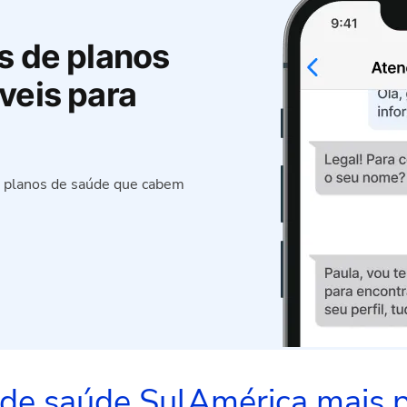
s de planos
veis para
e planos de saúde que cabem
s de saúde SulAmérica mais 