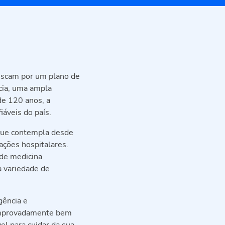
uscam por um plano de
cia, uma ampla
de 120 anos, a
áveis do país.
 que contempla desde
ações hospitalares.
 de medicina
a variedade de
gência e
mprovadamente bem