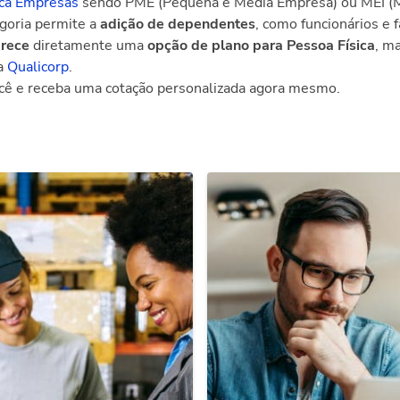
ca Empresas
sendo PME (Pequena e Média Empresa) ou MEI (M
egoria permite a
adição de dependentes
, como funcionários e f
erece
diretamente uma
opção de plano para Pessoa Física
, m
 a
Qualicorp
.
ocê e receba uma cotação personalizada agora mesmo.