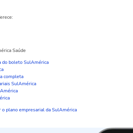
erece:
mérica Saúde
ia do boleto SulAmérica
ca
ca completa
riais SulAmérica
lAmérica
érica
 o plano empresarial da SulAmérica