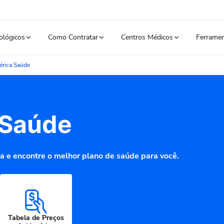
ológicos
Como Contratar
Centros Médicos
Ferrame
rica Saúde
 Saúde
a e encontre o melhor plano de saúde para você.
Tabela de Preços