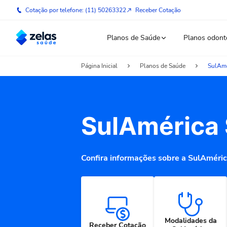
Cotação por telefone: (11) 50263322
Receber Cotação
Planos de Saúde
Planos odont
Página Inicial
Planos de Saúde
SulAmé
SulAmérica
Confira informações sobre a SulAméric
Modalidades da
Receber Cotação