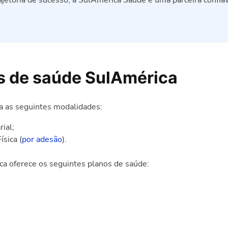
jetória de sucesso, a SulAmérica Saúde é uma parceira confiáv
s de saúde SulAmérica
a as seguintes modalidades:
ial;
sica (
por adesão
).
a oferece os seguintes planos de saúde: