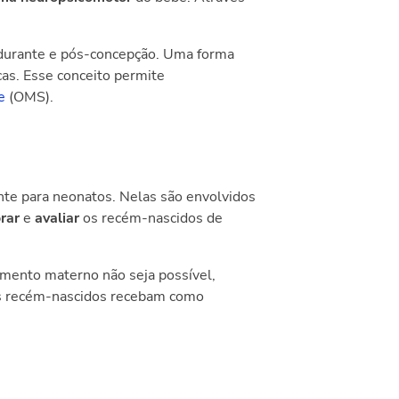
 durante e pós-concepção. Uma forma
cas. Esse conceito permite
e
(OMS).
nte
para neonatos. Nelas são envolvidos
orar
e
avaliar
os recém-nascidos de
tamento materno não seja possível,
os recém-nascidos recebam como