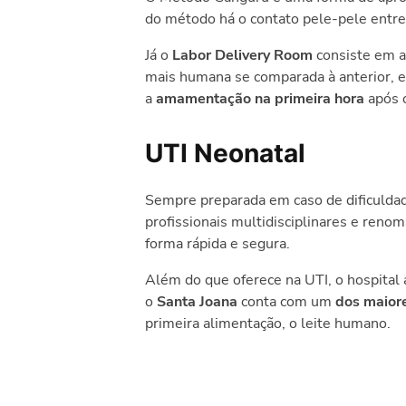
do método há o contato pele-pele entre p
Já o
Labor Delivery Room
consiste em a
mais humana se comparada à anterior, em
a
amamentação na primeira hora
após 
UTI Neonatal
Sempre preparada em caso de dificuldad
profissionais multidisciplinares e ren
forma
rápida e segura.
Além do que oferece na UTI, o
hospital
o
Santa Joana
conta com um
dos maiore
primeira alimentação, o leite humano.