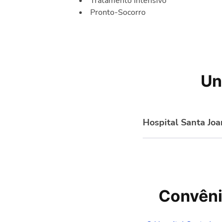
Tratamento Intensivo
Pronto-Socorro
Un
Hospital Santa Jo
R. do Paraíso, 432 - P
Convêni