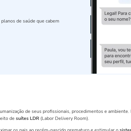
e planos de saúde que cabem
humanização de seus profissionais, procedimentos e ambiente. 
eito de
suítes LDR
(Labor Delivery Room).
imar os pais ao recém-nascido prematuro e estimular o
sist