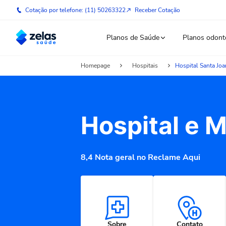
Cotação por telefone: (11) 50263322
Receber Cotação
Planos de Saúde
Planos odont
Homepage
Hospitais
Hospital Santa Joa
Hospital e 
8,4 Nota geral no Reclame Aqui
Sobre
Contato