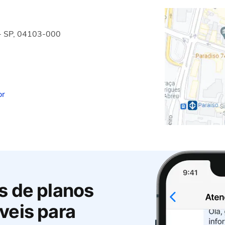
o - SP, 04103-000
br
s de planos
veis para