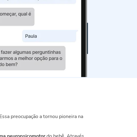
Essa preocupação a tornou pioneira na
ema neuropsicomotor
do bebê. Através