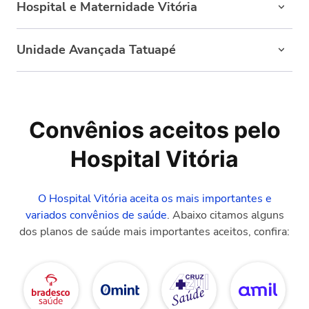
Hospital e Maternidade Vitória
Av. Vereador Abel Ferreira, 1.900 - Jardim Anália
Unidade Avançada Tatuapé
Franco
R. Visc. de Itaboraí, 60 - Vila Azevedo
São Paulo - SP
Convênios aceitos pelo
Hospital Vitória
O Hospital Vitória aceita os mais importantes e
variados convênios de saúde
. Abaixo citamos alguns
dos planos de saúde mais importantes aceitos, confira: