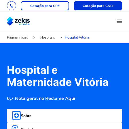
Cotação para CPF
Cotação para CNPJ
Página Inicial
Hospitais
Hospital Vitória
Hospital e
Maternidade Vitória
6,7 Nota geral no Reclame Aqui
Sobre