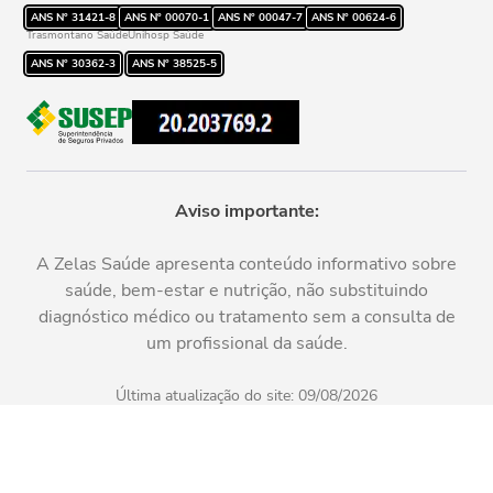
ANS Nº
31421-8
ANS Nº
00070-1
ANS Nº
00047-7
ANS Nº
00624-6
Trasmontano Saúde
Unihosp Saúde
ANS Nº
30362-3
ANS Nº
38525-5
Aviso importante:
A Zelas Saúde apresenta conteúdo informativo sobre
saúde, bem-estar e nutrição, não substituindo
diagnóstico médico ou tratamento sem a consulta de
um profissional da saúde.
Última atualização do site:
09/08/2026
Quem somos