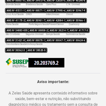
ANS Nº
00051-5
ANS Nº
39473-4
ANS Nº
32630-5
ANS Nº
40296-6
Biovida Saúde
Bradesco Saúde
Care Plus
C.N. Unimed
ANS Nº
41511-1
ANS Nº
00571-1
ANS Nº
37995-6
ANS Nº
33967-9
Cruz Azul Saúde
GNDI
Interclínicas
Omint
ANS Nº
41175-2
ANS Nº
35901-7
ANS Nº
42084-1
ANS Nº
35966-1
Plena Saúde
Porto Seguro Saúde
Prevent Senior
Qualicorp
ANS Nº
34883-035
ANS Nº
00058-2
ANS Nº
30214-7
ANS Nº
41717-3
São Cristóvão
Seguros Unimed
Sompo Saúde
SulAmérica Saúde
ANS Nº
31421-8
ANS Nº
00070-1
ANS Nº
00047-7
ANS Nº
00624-6
Trasmontano Saúde
Unihosp Saúde
ANS Nº
30362-3
ANS Nº
38525-5
Aviso importante:
A Zelas Saúde apresenta conteúdo informativo sobre
saúde, bem-estar e nutrição, não substituindo
diagnóstico médico ou tratamento sem a consulta de