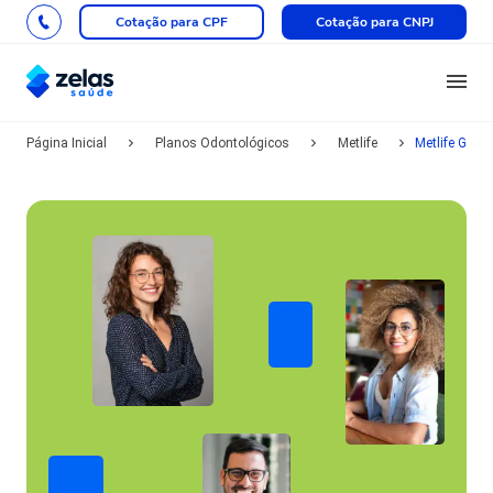
Cotação para CPF
Cotação para CNPJ
Página Inicial
Planos Odontológicos
Metlife
Metlife Gold