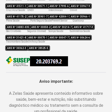
ANS Nº
41511-1
ANS Nº
00571-1
ANS Nº
37995-6
ANS Nº
33967-9
Cruz Azul Saúde
GNDI
Interclínicas
Omint
ANS Nº
41175-2
ANS Nº
35901-7
ANS Nº
42084-1
ANS Nº
35966-1
Plena Saúde
Porto Seguro Saúde
Prevent Senior
Qualicorp
ANS Nº
34883-035
ANS Nº
00058-2
ANS Nº
30214-7
ANS Nº
41717-3
São Cristóvão
Seguros Unimed
Sompo Saúde
SulAmérica Saúde
ANS Nº
31421-8
ANS Nº
00070-1
ANS Nº
00047-7
ANS Nº
00624-6
Trasmontano Saúde
Unihosp Saúde
ANS Nº
30362-3
ANS Nº
38525-5
Aviso importante:
A Zelas Saúde apresenta conteúdo informativo sobre
saúde, bem-estar e nutrição, não substituindo
diagnóstico médico ou tratamento sem a consulta de
um profissional da saúde.