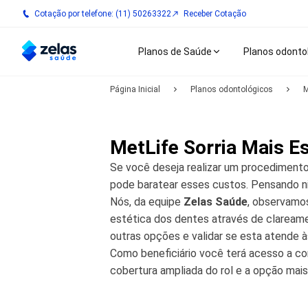
Cotação por telefone: (11) 50263322
Receber Cotação
Planos de Saúde
Planos odonto
Página Inicial
Planos odontológicos
M
MetLife Sorria Mais Es
Se você deseja realizar um procediment
pode baratear esses custos. Pensando n
Nós, da equipe
Zelas Saúde
, observamo
estética dos dentes através de clareamen
outras opções e validar se esta atende à
Como beneficiário você terá acesso a co
cobertura ampliada do rol e a opção mai