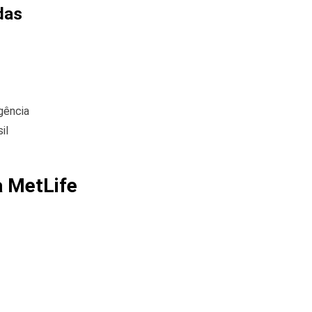
das
gência
il
a MetLife