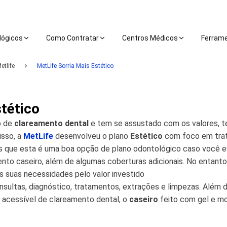
lógicos
Como Contratar
Centros Médicos
Ferram
etlife
MetLife Sorria Mais Estético
tético
o de
clareamento dental
e tem se assustado com os valores, t
isso, a
MetLife
desenvolveu o plano
Estético
com foco em trat
s que esta é uma boa opção de plano odontológico caso você e
to caseiro, além de algumas coberturas adicionais. No entanto,
s suas necessidades pelo valor investido
nsultas, diagnóstico, tratamentos, extrações e limpezas. Além
s acessível de clareamento dental, o
caseiro
feito com gel e mo