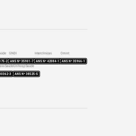
aúde
GNDI
Interclínicas
Omint
175-2
ANS Nº
35901-7
ANS Nº
42084-1
ANS Nº
35966-1
ano Saúde
Unihosp Saúde
30362-3
ANS Nº
38525-5