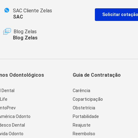
SAC Cliente Zelas
Solicitar cotaçã
SAC
Blog Zelas
Blog Zelas
nos Odontológicos
Guia de Contratação
l Dental
Carência
Life
Coparticipação
ntoPrev
Obstetrícia
América Odonto
Portabilidade
desco Dental
Reajuste
vida Odonto
Reembolso