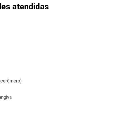
des atendidas
m cerômero)
engiva