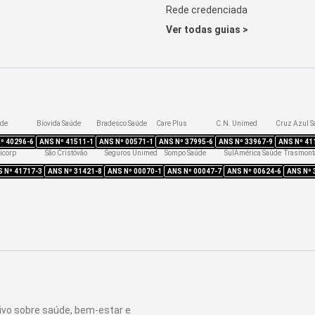
Rede credenciada
Ver todas guias >
úde
Biovida Saúde
Bradesco Saúde
Care Plus
C.N. Unimed
Cruz Azul S
Nº
40296-6
ANS Nº
41511-1
ANS Nº
00571-1
ANS Nº
37995-6
ANS Nº
33967-9
ANS Nº
41
icorp
São Cristóvão
Seguros Unimed
Sompo Saúde
SulAmérica Saúde
Trasmont
S Nº
41717-3
ANS Nº
31421-8
ANS Nº
00070-1
ANS Nº
00047-7
ANS Nº
00624-6
ANS Nº
ivo sobre saúde, bem-estar e