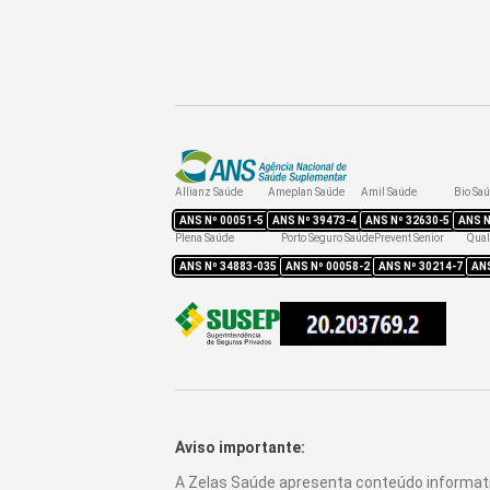
Allianz Saúde
Ameplan Saúde
Amil Saúde
Bio Sa
ANS Nº
00051-5
ANS Nº
39473-4
ANS Nº
32630-5
ANS 
Plena Saúde
Porto Seguro Saúde
Prevent Senior
Qual
ANS Nº
34883-035
ANS Nº
00058-2
ANS Nº
30214-7
AN
Aviso importante:
A Zelas Saúde apresenta conteúdo informat