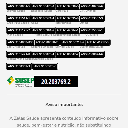
Rede credenciada
ANS Nº
00051-5
ANS Nº
39473-4
ANS Nº
32630-5
ANS Nº
40296-6
Biovida Saúde
Bradesco Saúde
Care Plus
C.N. Unimed
ANS Nº
41511-1
ANS Nº
00571-1
ANS Nº
37995-6
ANS Nº
33967-9
Cruz Azul Saúde
GNDI
Interclínicas
Omint
ANS Nº
41175-2
ANS Nº
35901-7
ANS Nº
42084-1
ANS Nº
35966-1
Plena Saúde
Porto Seguro Saúde
Prevent Senior
Qualicorp
ANS Nº
34883-035
ANS Nº
00058-2
ANS Nº
30214-7
ANS Nº
41717-3
São Cristóvão
Seguros Unimed
Sompo Saúde
SulAmérica Saúde
ANS Nº
31421-8
ANS Nº
00070-1
ANS Nº
00047-7
ANS Nº
00624-6
Trasmontano Saúde
Unihosp Saúde
ANS Nº
30362-3
ANS Nº
38525-5
Aviso importante:
A Zelas Saúde apresenta conteúdo informativo sobre
saúde, bem-estar e nutrição, não substituindo