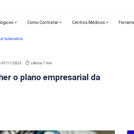
lógicos
Como Contratar
Centros Médicos
Ferram
ial SulAmérica
m
07/11/2023
Leitura 7 min
her o plano empresarial da