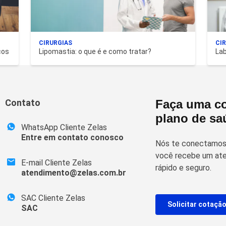
CIRURGIAS
CI
ços
Lipomastia: o que é e como tratar?
Lab
Contato
Faça uma co
plano de sa
WhatsApp Cliente Zelas
Entre em contato conosco
Nós te conectamos 
você recebe um ate
E-mail Cliente Zelas
rápido e seguro.
atendimento@zelas.com.br
SAC Cliente Zelas
Solicitar cotaçã
SAC