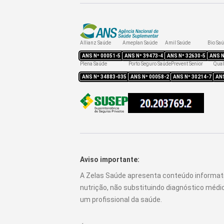
Allianz Saúde
Ameplan Saúde
Amil Saúde
Bio Sa
ANS Nº
00051-5
ANS Nº
39473-4
ANS Nº
32630-5
ANS 
Plena Saúde
Porto Seguro Saúde
Prevent Senior
Qual
ANS Nº
34883-035
ANS Nº
00058-2
ANS Nº
30214-7
AN
Aviso importante:
A Zelas Saúde apresenta conteúdo informat
nutrição, não substituindo diagnóstico méd
um profissional da saúde.