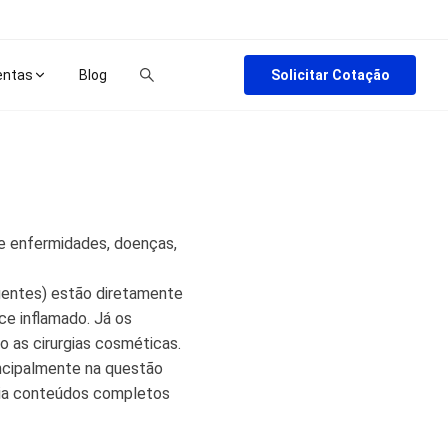
Solicitar Cotação
entas
Blog
de enfermidades, doenças,
gentes) estão diretamente
ce inflamado. Já os
 as cirurgias cosméticas.
incipalmente na questão
oria conteúdos completos