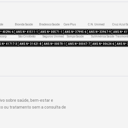
úde
Biovida Saúde
Bradesco Saúde
Care Plus
C.N. Unimed
Cruz Azul S
Nº
40296-6
ANS Nº
41511-1
ANS Nº
00571-1
ANS Nº
37995-6
ANS Nº
33967-9
ANS Nº
41
icorp
São Cristóvão
Seguros Unimed
Sompo Saúde
SulAmérica Saúde
Trasmont
S Nº
41717-3
ANS Nº
31421-8
ANS Nº
00070-1
ANS Nº
00047-7
ANS Nº
00624-6
ANS Nº
ivo sobre saúde, bem-estar e
ico ou tratamento sem a consulta de