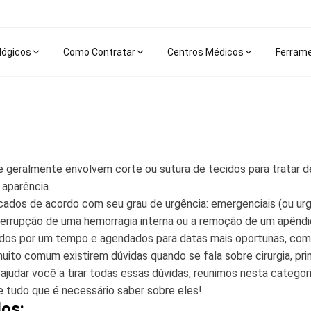
lógicos
Como Contratar
Centros Médicos
Ferram
 geralmente envolvem corte ou sutura de tecidos para tratar 
aparência.
cados de acordo com seu grau de urgência: emergenciais (ou ur
nterrupção de uma hemorragia interna ou a remoção de um apêndi
ados por um tempo e agendados para datas mais oportunas, como
ito comum existirem dúvidas quando se fala sobre cirurgia, pr
 ajudar você a tirar todas essas dúvidas, reunimos nesta categ
 tudo que é necessário saber sobre eles!
dos: