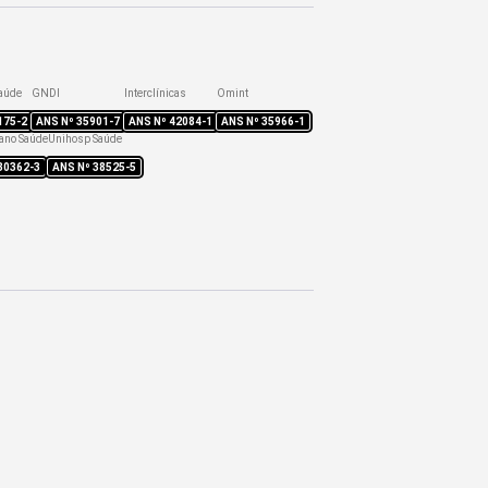
aúde
GNDI
Interclínicas
Omint
175-2
ANS Nº
35901-7
ANS Nº
42084-1
ANS Nº
35966-1
ano Saúde
Unihosp Saúde
30362-3
ANS Nº
38525-5