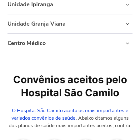
Unidade Ipiranga
São Paulo - SP
Rua Pouso Alegre, 01 - Ipiranga
Unidade Granja Viana
(11) 2972-8000/ (11) 3777-0755
São Paulo - SP
Av. São Camilo, 1363 - Cotia
Centro Médico
(11) 2066-7000 / (11) 2066-1600
São Paulo - SP
R. Voluntários da Pátria, 3997 - Santana
(11) 4617 6966
São Paulo - SP
Convênios aceitos pelo
(11) 2972-8000
Hospital São Camilo
O Hospital São Camilo aceita os mais importantes e
variados convênios de saúde
. Abaixo citamos alguns
dos planos de saúde mais importantes aceitos, confira: