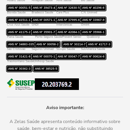
Allianz Saúde
Ameplan Saúde
Amil Saúde
Bio Saúde
Rede credenciada
ANS Nº
00051-5
ANS Nº
39473-4
ANS Nº
32630-5
ANS Nº
40296-6
Biovida Saúde
Bradesco Saúde
Care Plus
C.N. Unimed
ANS Nº
41511-1
ANS Nº
00571-1
ANS Nº
37995-6
ANS Nº
33967-9
Cruz Azul Saúde
GNDI
Interclínicas
Omint
ANS Nº
41175-2
ANS Nº
35901-7
ANS Nº
42084-1
ANS Nº
35966-1
Plena Saúde
Porto Seguro Saúde
Prevent Senior
Qualicorp
ANS Nº
34883-035
ANS Nº
00058-2
ANS Nº
30214-7
ANS Nº
41717-3
São Cristóvão
Seguros Unimed
Sompo Saúde
SulAmérica Saúde
ANS Nº
31421-8
ANS Nº
00070-1
ANS Nº
00047-7
ANS Nº
00624-6
Trasmontano Saúde
Unihosp Saúde
ANS Nº
30362-3
ANS Nº
38525-5
Aviso importante:
A Zelas Saúde apresenta conteúdo informativo sobre
saúde, bem-estar e nutrição, não substituindo