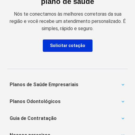
plano de saúde
Nós te conectamos às melhores corretoras da sua
região e você recebe um atendimento personalizado. É
simples, rápido e seguro.
Solicitar cotação
Planos de Saúde Empresariais
Amil Empresarial
Planos Odontológicos
Unimed Empresarial
Bradesco Saúde
Amil Dental
Notredame Intermédica
Guia de Contratação
MetLife
Porto Seguro
OdontoPrev
Carência