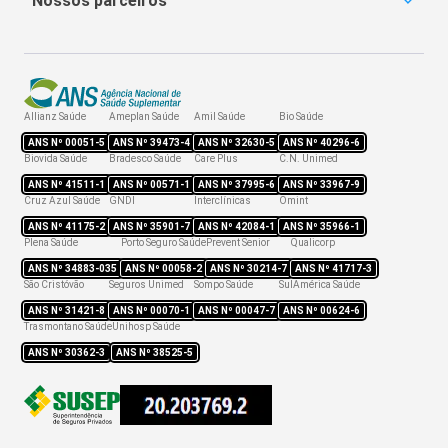
SulAmérica Odonto
Nossos parceiros
Coparticipação
Bradesco Dental
Obstetrícia
Plano de Saúde Amil
Hapvida Odonto
Portabilidade
Amil Dental Preço
Reajuste
Reembolso
Allianz Saúde
Ameplan Saúde
Amil Saúde
Bio Saúde
Rede credenciada
ANS Nº
00051-5
ANS Nº
39473-4
ANS Nº
32630-5
ANS Nº
40296-6
Biovida Saúde
Bradesco Saúde
Care Plus
C.N. Unimed
ANS Nº
41511-1
ANS Nº
00571-1
ANS Nº
37995-6
ANS Nº
33967-9
Cruz Azul Saúde
GNDI
Interclínicas
Omint
ANS Nº
41175-2
ANS Nº
35901-7
ANS Nº
42084-1
ANS Nº
35966-1
Plena Saúde
Porto Seguro Saúde
Prevent Senior
Qualicorp
ANS Nº
34883-035
ANS Nº
00058-2
ANS Nº
30214-7
ANS Nº
41717-3
São Cristóvão
Seguros Unimed
Sompo Saúde
SulAmérica Saúde
ANS Nº
31421-8
ANS Nº
00070-1
ANS Nº
00047-7
ANS Nº
00624-6
Trasmontano Saúde
Unihosp Saúde
ANS Nº
30362-3
ANS Nº
38525-5