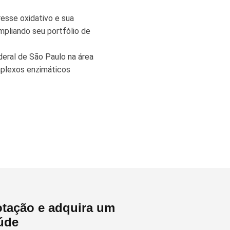
resse oxidativo e sua
ampliando seu portfólio de
deral de São Paulo na área
mplexos enzimáticos
tação e adquira um
úde