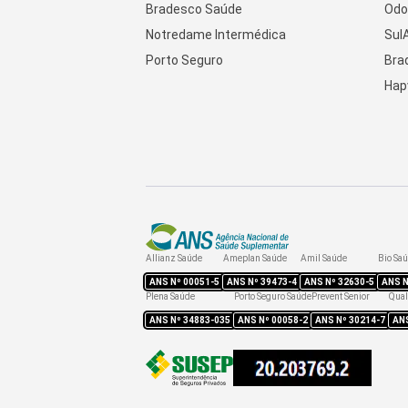
Bradesco Saúde
Odo
Notredame Intermédica
Sul
Porto Seguro
Bra
Hap
Allianz Saúde
Ameplan Saúde
Amil Saúde
Bio Sa
ANS Nº
00051-5
ANS Nº
39473-4
ANS Nº
32630-5
ANS 
Plena Saúde
Porto Seguro Saúde
Prevent Senior
Qual
ANS Nº
34883-035
ANS Nº
00058-2
ANS Nº
30214-7
AN