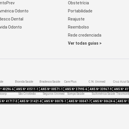
ntoPrev
Obstetrícia
América Odonto
Portabilidade
desco Dental
Reajuste
vida Odonto
Reembolso
Rede credenciada
Ver todas guias >
úde
Biovida Saúde
Bradesco Saúde
Care Plus
C.N. Unimed
Cruz Azul S
Nº
40296-6
ANS Nº
41511-1
ANS Nº
00571-1
ANS Nº
37995-6
ANS Nº
33967-9
ANS Nº
41
icorp
São Cristóvão
Seguros Unimed
Sompo Saúde
SulAmérica Saúde
Trasmont
S Nº
41717-3
ANS Nº
31421-8
ANS Nº
00070-1
ANS Nº
00047-7
ANS Nº
00624-6
ANS Nº