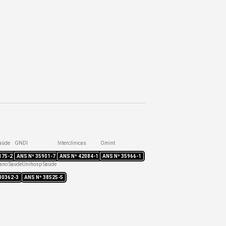
aúde
GNDI
Interclínicas
Omint
175-2
ANS Nº
35901-7
ANS Nº
42084-1
ANS Nº
35966-1
ano Saúde
Unihosp Saúde
30362-3
ANS Nº
38525-5