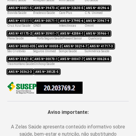
Allianz Saúde
Ameplan Saúde
Amil Saúde
Bio Saúde
Rede credenciada
ANS Nº
00051-5
ANS Nº
39473-4
ANS Nº
32630-5
ANS Nº
40296-6
Biovida Saúde
Bradesco Saúde
Care Plus
C.N. Unimed
ANS Nº
41511-1
ANS Nº
00571-1
ANS Nº
37995-6
ANS Nº
33967-9
Cruz Azul Saúde
GNDI
Interclínicas
Omint
ANS Nº
41175-2
ANS Nº
35901-7
ANS Nº
42084-1
ANS Nº
35966-1
Plena Saúde
Porto Seguro Saúde
Prevent Senior
Qualicorp
ANS Nº
34883-035
ANS Nº
00058-2
ANS Nº
30214-7
ANS Nº
41717-3
São Cristóvão
Seguros Unimed
Sompo Saúde
SulAmérica Saúde
ANS Nº
31421-8
ANS Nº
00070-1
ANS Nº
00047-7
ANS Nº
00624-6
Trasmontano Saúde
Unihosp Saúde
ANS Nº
30362-3
ANS Nº
38525-5
Aviso importante:
A Zelas Saúde apresenta conteúdo informativo sobre
saúde, bem-estar e nutrição, não substituindo