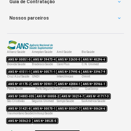
Notredame Intermédica
Guia de Contratação
MetLife
Porto Seguro
OdontoPrev
Carência
SulAmérica Odonto
Nossos parceiros
Coparticipação
Bradesco Dental
Obstetrícia
Plano de Saúde Amil
Hapvida Odonto
Portabilidade
Amil Dental Preço
Reajuste
Reembolso
Allianz Saúde
Ameplan Saúde
Amil Saúde
Bio Saúde
Rede credenciada
ANS Nº
00051-5
ANS Nº
39473-4
ANS Nº
32630-5
ANS Nº
40296-6
Biovida Saúde
Bradesco Saúde
Care Plus
C.N. Unimed
ANS Nº
41511-1
ANS Nº
00571-1
ANS Nº
37995-6
ANS Nº
33967-9
Cruz Azul Saúde
GNDI
Interclínicas
Omint
ANS Nº
41175-2
ANS Nº
35901-7
ANS Nº
42084-1
ANS Nº
35966-1
Plena Saúde
Porto Seguro Saúde
Prevent Senior
Qualicorp
ANS Nº
34883-035
ANS Nº
00058-2
ANS Nº
30214-7
ANS Nº
41717-3
São Cristóvão
Seguros Unimed
Sompo Saúde
SulAmérica Saúde
ANS Nº
31421-8
ANS Nº
00070-1
ANS Nº
00047-7
ANS Nº
00624-6
Trasmontano Saúde
Unihosp Saúde
ANS Nº
30362-3
ANS Nº
38525-5