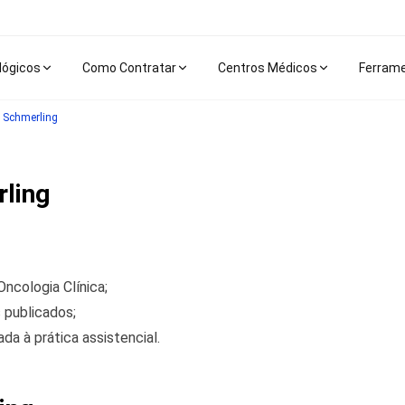
lógicos
Como Contratar
Centros Médicos
Ferram
n Schmerling
rling
cologia Clínica;
 publicados;
da à prática assistencial.