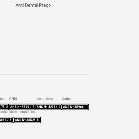
Amil Dental Preço
aúde
GNDI
Interclínicas
Omint
175-2
ANS Nº
35901-7
ANS Nº
42084-1
ANS Nº
35966-1
ano Saúde
Unihosp Saúde
30362-3
ANS Nº
38525-5