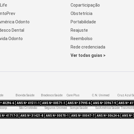
Life
Coparticipação
ntoPrev
Obstetrícia
América Odonto
Portabilidade
desco Dental
Reajuste
vida Odonto
Reembolso
Rede credenciada
Ver todas guias >
úde
Biovida Saúde
Bradesco Saúde
Care Plus
C.N. Unimed
Cruz Azul S
Nº
40296-6
ANS Nº
41511-1
ANS Nº
00571-1
ANS Nº
37995-6
ANS Nº
33967-9
ANS Nº
41
icorp
São Cristóvão
Seguros Unimed
Sompo Saúde
SulAmérica Saúde
Trasmont
S Nº
41717-3
ANS Nº
31421-8
ANS Nº
00070-1
ANS Nº
00047-7
ANS Nº
00624-6
ANS Nº