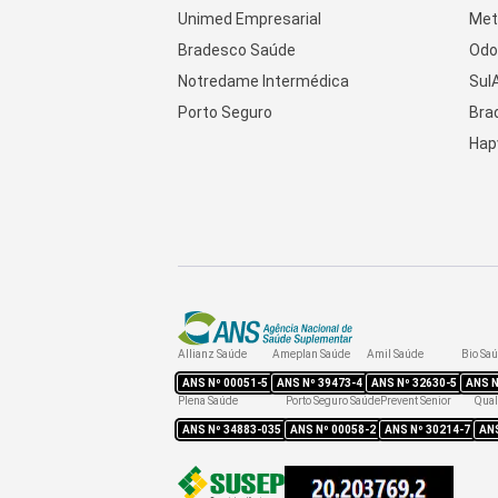
Unimed Empresarial
Met
Bradesco Saúde
Odo
Notredame Intermédica
Sul
Porto Seguro
Bra
Hap
Allianz Saúde
Ameplan Saúde
Amil Saúde
Bio Sa
ANS Nº
00051-5
ANS Nº
39473-4
ANS Nº
32630-5
ANS 
Plena Saúde
Porto Seguro Saúde
Prevent Senior
Qual
ANS Nº
34883-035
ANS Nº
00058-2
ANS Nº
30214-7
AN