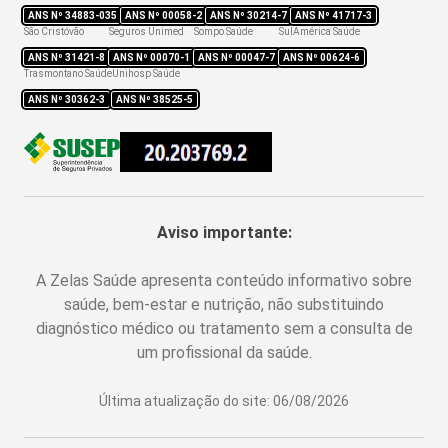
ANS Nº
34883-035
ANS Nº
00058-2
ANS Nº
30214-7
ANS Nº
41717-3
São Cristóvão
Seguros Unimed
Sompo Saúde
SulAmérica Saúde
ANS Nº
31421-8
ANS Nº
00070-1
ANS Nº
00047-7
ANS Nº
00624-6
Trasmontano Saúde
Unihosp Saúde
ANS Nº
30362-3
ANS Nº
38525-5
Aviso importante:
A Zelas Saúde apresenta conteúdo informativo sobre
saúde, bem-estar e nutrição, não substituindo
diagnóstico médico ou tratamento sem a consulta de
um profissional da saúde.
Última atualização do site:
06/08/2026