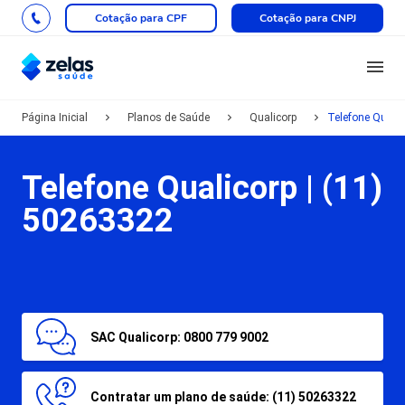
Cotação para CPF
Cotação para CNPJ
Página Inicial
Planos de Saúde
Qualicorp
Telefone Qualic
Telefone Qualicorp |
(11)
50263322
SAC Qualicorp: 0800 779 9002
Contratar um plano de saúde: (11) 50263322