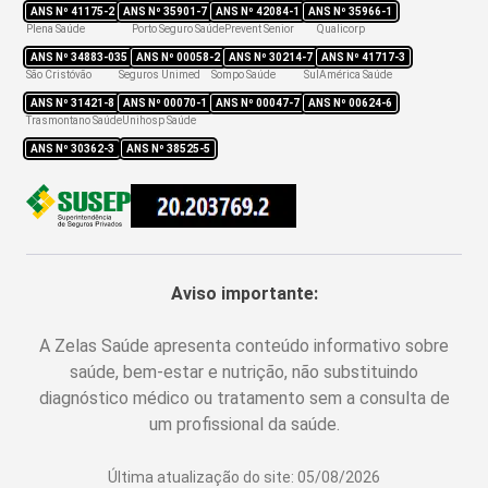
ANS Nº
41175-2
ANS Nº
35901-7
ANS Nº
42084-1
ANS Nº
35966-1
Plena Saúde
Porto Seguro Saúde
Prevent Senior
Qualicorp
ANS Nº
34883-035
ANS Nº
00058-2
ANS Nº
30214-7
ANS Nº
41717-3
São Cristóvão
Seguros Unimed
Sompo Saúde
SulAmérica Saúde
ANS Nº
31421-8
ANS Nº
00070-1
ANS Nº
00047-7
ANS Nº
00624-6
Trasmontano Saúde
Unihosp Saúde
ANS Nº
30362-3
ANS Nº
38525-5
Aviso importante:
A Zelas Saúde apresenta conteúdo informativo sobre
saúde, bem-estar e nutrição, não substituindo
diagnóstico médico ou tratamento sem a consulta de
um profissional da saúde.
Última atualização do site:
05/08/2026