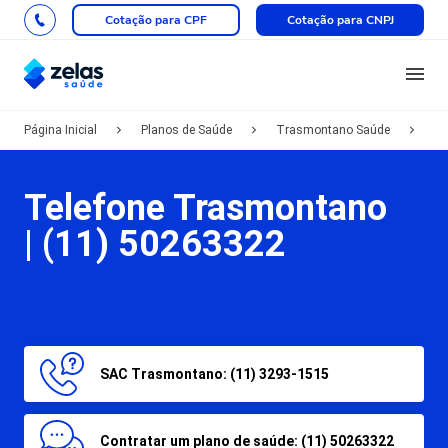
Cotação para CPF
Cotação para CNPJ
Página Inicial
Planos de Saúde
Trasmontano Saúde
Tel
Telefone Trasmontano
|
(11) 50263322
SAC Trasmontano: (11) 3293-1515
Contratar um plano de saúde: (11) 50263322