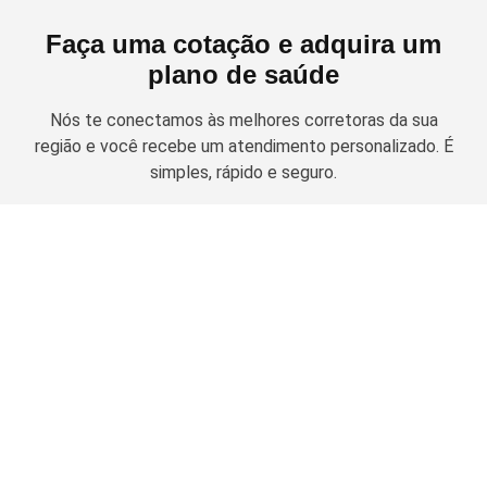
Faça uma cotação e adquira um
plano de saúde
Nós te conectamos às melhores corretoras da sua
região e você recebe um atendimento personalizado. É
simples, rápido e seguro.
Solicitar cotação
Planos de Saúde Empresariais
Amil Empresarial
Planos Odontológicos
Unimed Empresarial
Bradesco Saúde
Amil Dental