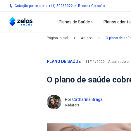
Cotação por telefone: (11) 50263322
Receber Cotação
Planos de Saúde
Planos odonto
Página inicial
Artigos
O plano de saúd
PLANO DE SAÚDE
11/11/2020
Atualizado e
O plano de saúde cobre
Por
Catharina Braga
Redatora