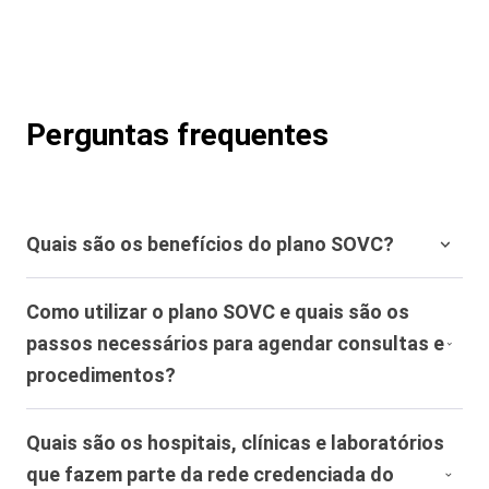
Perguntas frequentes
Quais são os benefícios do plano SOVC?
O plano SOVC oferece uma série de benefícios, como:
Como utilizar o plano SOVC e quais são os
médicos online 24h, plano odontológico, check-up de
passos necessários para agendar consultas e
exames, apoio funeral familiar, seguro de vida ap,
reembolso de despesas médicas, serviços residenciais,
procedimentos?
helpdesk, descontos em cirurgias, clínicas e laboratórios
com descontos, sorteios mensais, clube de vantagens e
Para utilizar o plano SOVC, é necessário seguir alguns
Quais são os hospitais, clínicas e laboratórios
descontos em farmácias.
passos simples. Primeiro, escolha um profissional ou
que fazem parte da rede credenciada do
estabelecimento credenciado. Em seguida, agende sua