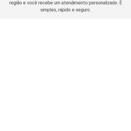
região e você recebe um atendimento personalizado. É
simples, rápido e seguro.
Solicitar cotação
Planos de Saúde Empresariais
Amil Empresarial
Planos Odontológicos
Unimed Empresarial
Bradesco Saúde
Amil Dental
Notredame Intermédica
Guia de Contratação
MetLife
Porto Seguro
OdontoPrev
Carência
SulAmérica Odonto
Nossos parceiros
Coparticipação
Bradesco Dental
Obstetrícia
Plano de Saúde Amil
Hapvida Odonto
Portabilidade