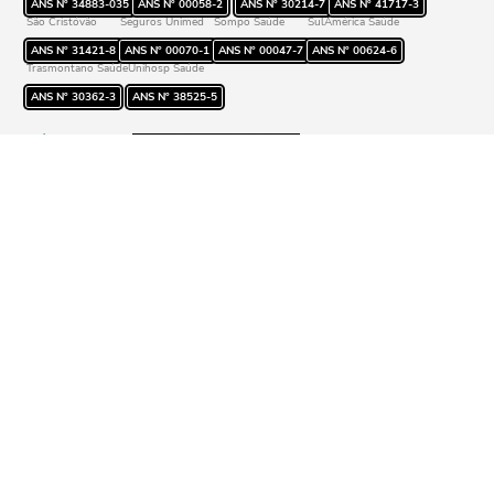
ANS Nº
34883-035
ANS Nº
00058-2
ANS Nº
30214-7
ANS Nº
41717-3
São Cristóvão
Seguros Unimed
Sompo Saúde
SulAmérica Saúde
ANS Nº
31421-8
ANS Nº
00070-1
ANS Nº
00047-7
ANS Nº
00624-6
Trasmontano Saúde
Unihosp Saúde
ANS Nº
30362-3
ANS Nº
38525-5
Aviso importante:
A Zelas Saúde apresenta conteúdo informativo sobre
saúde, bem-estar e nutrição, não substituindo
diagnóstico médico ou tratamento sem a consulta de
um profissional da saúde.
Última atualização do site:
05/08/2026