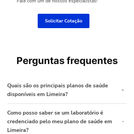
Fale com um de nossos especialistas!
Solicitar Cotação
Perguntas frequentes
Quais são os principais planos de saúde
disponíveis em Limeira?
Em Limeira, os principais planos de saúde incluem
Como posso saber se um laboratório é
Unimed, SulAmérica, Amil, Bradesco Saúde e Porto
credenciado pelo meu plano de saúde em
Seguro. Cada um desses planos oferece diferentes
tipos de cobertura, serviços e redes credenciadas,
Limeira?