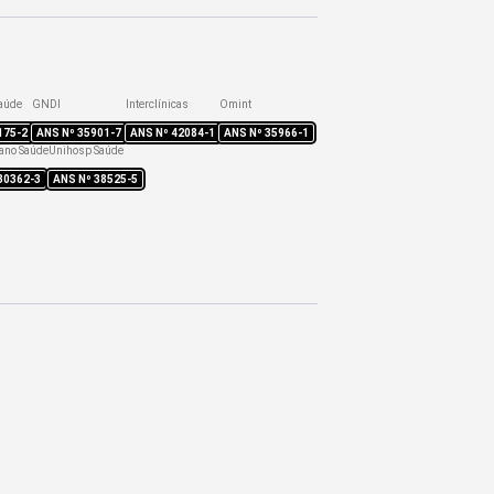
aúde
GNDI
Interclínicas
Omint
175-2
ANS Nº
35901-7
ANS Nº
42084-1
ANS Nº
35966-1
ano Saúde
Unihosp Saúde
30362-3
ANS Nº
38525-5