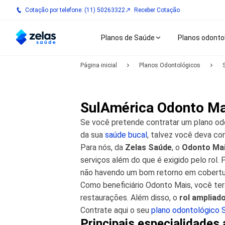
Cotação por telefone: (11) 50263322
Receber Cotação
Planos de Saúde
Planos odonto
Página inicial
Planos Odontológicos
SulAmérica Odonto Mai
Se você pretende contratar um plano od
da sua
saúde bucal
, talvez você deva co
Para nós, da
Zelas Saúde
, o
Odonto Mai
serviços além do que é exigido pelo rol. 
não havendo um bom retorno em cobertu
Como beneficiário Odonto Mais, você ter
restaurações. Além disso, o
rol ampliad
Contrate aqui o seu
plano odontológico 
Principais especialidades