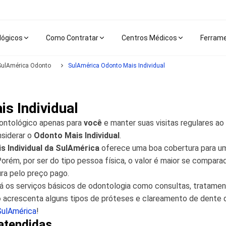
lógicos
Como Contratar
Centros Médicos
Ferram
SulAmérica Odonto
SulAmérica Odonto Mais Individual
s Individual
ontológico apenas para
você
e manter suas visitas regulares ao
nsiderar o
Odonto Mais Individual
.
s Individual da SulAmérica
oferece uma boa cobertura para um
Porém, por ser do tipo pessoa física, o valor é maior se compara
ra pelo preço pago.
á os serviços básicos de odontologia como consultas, tratamen
o
acrescenta alguns tipos de próteses e clareamento de dente d
SulAmérica
!
 atendidas