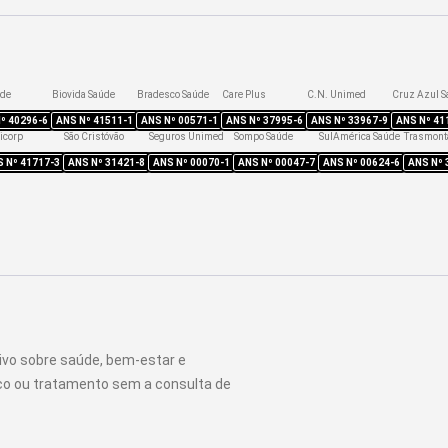
úde
Biovida Saúde
Bradesco Saúde
Care Plus
C.N. Unimed
Cruz Azul S
Nº
40296-6
ANS Nº
41511-1
ANS Nº
00571-1
ANS Nº
37995-6
ANS Nº
33967-9
ANS Nº
41
icorp
São Cristóvão
Seguros Unimed
Sompo Saúde
SulAmérica Saúde
Trasmont
S Nº
41717-3
ANS Nº
31421-8
ANS Nº
00070-1
ANS Nº
00047-7
ANS Nº
00624-6
ANS Nº
ivo sobre saúde, bem-estar e
ico ou tratamento sem a consulta de