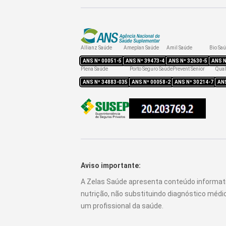
Allianz Saúde
Ameplan Saúde
Amil Saúde
Bio Sa
ANS Nº
00051-5
ANS Nº
39473-4
ANS Nº
32630-5
ANS 
Plena Saúde
Porto Seguro Saúde
Prevent Senior
Qual
ANS Nº
34883-035
ANS Nº
00058-2
ANS Nº
30214-7
AN
Aviso importante:
A Zelas Saúde apresenta conteúdo informat
nutrição, não substituindo diagnóstico méd
um profissional da saúde.