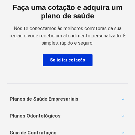
Faça uma cotação e adquira um
plano de saúde
Nós te conectamos às melhores corretoras da sua
região e você recebe um atendimento personalizado. É
simples, rápido e seguro.
Solicitar cotação
Planos de Saúde Empresariais
Amil Empresarial
Planos Odontológicos
Unimed Empresarial
Bradesco Saúde
Amil Dental
Notredame Intermédica
Guia de Contratação