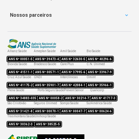
MetLife
Porto Seguro
OdontoPrev
Carência
SulAmérica Odonto
Nossos parceiros
Coparticipação
Bradesco Dental
Obstetrícia
Plano de Saúde Amil
Hapvida Odonto
Portabilidade
Amil Dental Preço
Reajuste
Reembolso
Allianz Saúde
Ameplan Saúde
Amil Saúde
Bio Saúde
Rede credenciada
ANS Nº
00051-5
ANS Nº
39473-4
ANS Nº
32630-5
ANS Nº
40296-6
Biovida Saúde
Bradesco Saúde
Care Plus
C.N. Unimed
ANS Nº
41511-1
ANS Nº
00571-1
ANS Nº
37995-6
ANS Nº
33967-9
Cruz Azul Saúde
GNDI
Interclínicas
Omint
ANS Nº
41175-2
ANS Nº
35901-7
ANS Nº
42084-1
ANS Nº
35966-1
Plena Saúde
Porto Seguro Saúde
Prevent Senior
Qualicorp
ANS Nº
34883-035
ANS Nº
00058-2
ANS Nº
30214-7
ANS Nº
41717-3
São Cristóvão
Seguros Unimed
Sompo Saúde
SulAmérica Saúde
ANS Nº
31421-8
ANS Nº
00070-1
ANS Nº
00047-7
ANS Nº
00624-6
Trasmontano Saúde
Unihosp Saúde
ANS Nº
30362-3
ANS Nº
38525-5