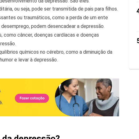
 desenvolvimento da depressão. São eles:
ária, ou seja, pode ser transmitida de pais para filhos.
santes ou traumáticos, como a perda de um ente
 o desemprego, podem desencadear a depressão.
as, como câncer, doenças cardíacas e doenças
ressão.
uilíbrios químicos no cérebro, como a diminuição da
humor e levar à depressão.
s da depressão?