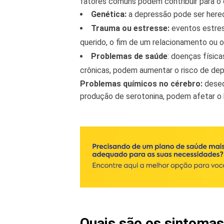
fatores comuns podem contribuir para o
Genética:
a depressão pode ser heredit
Trauma ou estresse:
eventos estres
querido, o fim de um relacionamento ou
Problemas de saúde
: doenças físic
crônicas, podem aumentar o risco de dep
Problemas químicos no cérebro:
deseq
produção de serotonina, podem afetar o 
Quais são os sintoma