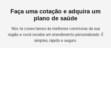
Faça uma cotação e adquira um
plano de saúde
Nós te conectamos às melhores corretoras da sua
região e você recebe um atendimento personalizado. É
simples, rápido e seguro.
Solicitar cotação
Planos de Saúde Empresariais
Amil Empresarial
Planos Odontológicos
Unimed Empresarial
Bradesco Saúde
Amil Dental