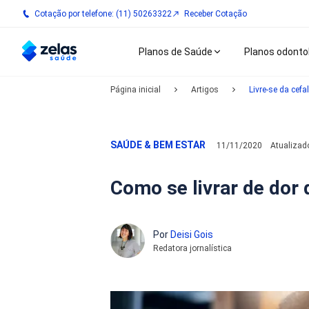
Cotação por telefone: (11) 50263322
Receber Cotação
Planos de Saúde
Planos odonto
Página inicial
Artigos
Livre-se da cefa
SAÚDE & BEM ESTAR
11/11/2020
Atualiza
Como se livrar de dor 
Por
Deisi Gois
Redatora jornalística