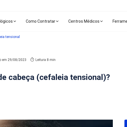
lógicos
Como Contratar
Centros Médicos
Ferram
leia tensional
do em
29/08/2023
Leitura 8 min
de cabeça (cefaleia tensional)?