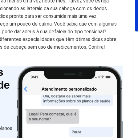
ao menos uma vez neste mês. Talvez você esteja
sionando as laterais da sua cabeça com os dedos
ios pronta para ser consumida mais uma vez.
e peço um pouco de calma. Você sabia que com algumas
pode dar adeus à sua cefaleia do tipo tensional?
e diferentes especialidades que têm ótimas dicas sobre
res de cabeça sem uso de medicamentos. Confira!
s
de
planos