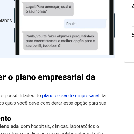
planos
er o plano empresarial da
 e possibilidades do
plano de saúde empresarial
da
los quais você deve considerar essa opção para sua
ento
denciada
, com hospitais, clínicas, laboratórios e
 país. Isso significa que seus colaboradores terão