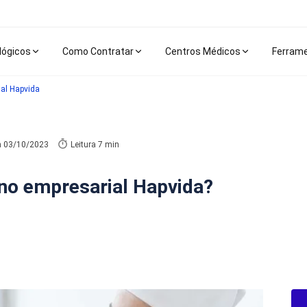
lógicos
Como Contratar
Centros Médicos
Ferram
al Hapvida
m
03/10/2023
Leitura 7 min
ano empresarial Hapvida?