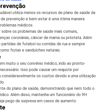
prevenção
udável utiliza menos os recursos de plano de saúde da
s de prevenção e bem-estar é uma ótima maneira
 problemas médicos.
ar sobre os problemas de saúde mais comuns,
enças coronárias, câncer de mama ou próstata. Além
partidas de futebol ou corridas de rua e sempre
omo frutas e sanduíches naturais.
e
zem muito o seu convênio médico, indo ao pronto-
ecessário. Isso pode causar um reajuste por
va consideravelmente os custos devido a uma utilização
do.
iente do plano de saúde, demonstrando que nem todo o
édico. Além disso, mantenha um funcionário do RH
 seja pego de surpresa em casos de aumento.
nte