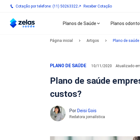
Cotação por telefone: (11) 50263322
Receber Cotação
Planos de Saúde
Planos odonto
Página inicial
Artigos
Plano de saúde 
PLANO DE SAÚDE
10/11/2020
Atualizado e
Plano de saúde empres
custos?
Por
Deisi Gois
Redatora jornalística