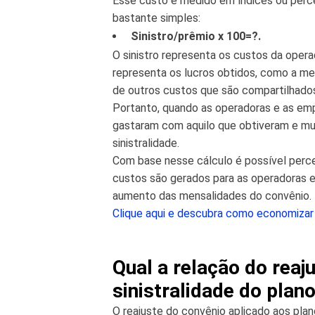
Esse custo é medido em índices ou percen
bastante simples:
Sinistro/prêmio x 100=?.
O sinistro representa os custos da oper
representa os lucros obtidos, como a me
de outros custos que são compartilhado
Portanto, quando as operadoras e as em
gastaram com aquilo que obtiveram e mul
sinistralidade.
Com base nesse cálculo é possível perce
custos são gerados para as operadoras e
aumento das mensalidades do convênio.
Clique aqui e descubra como economizar
Qual a relação do reaj
sinistralidade do plan
O reajuste do convênio aplicado aos pla