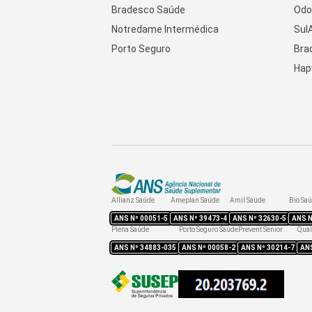
Bradesco Saúde
Odo
Notredame Intermédica
Sul
Porto Seguro
Bra
Hap
Allianz Saúde
Ameplan Saúde
Amil Saúde
Bio Sa
ANS Nº
00051-5
ANS Nº
39473-4
ANS Nº
32630-5
ANS 
Plena Saúde
Porto Seguro Saúde
Prevent Senior
Qual
ANS Nº
34883-035
ANS Nº
00058-2
ANS Nº
30214-7
AN