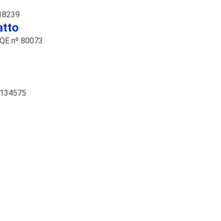
18239
tto
QE nº 80073
134575