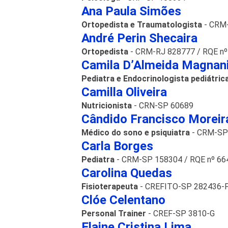
Ana Paula Simões
Ortopedista e Traumatologista
- CRM
André Perin Shecaira
Ortopedista
- CRM-RJ 828777 / RQE nº
Camila D’Almeida Magnani
Pediatra e Endocrinologista pediátric
Camilla Oliveira
Nutricionista
- CRN-SP 60689
Cândido Francisco Moreir
Médico do sono e psiquiatra
- CRM-SP
Carla Borges
Pediatra
- CRM-SP 158304 / RQE nº 66
Carolina Quedas
Fisioterapeuta
- CREFITO-SP 282436-
Clóe Celentano
Personal Trainer
- CREF-SP 3810-G
Elaine Cristina Lima