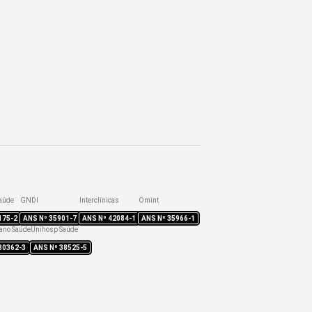
aúde
GNDI
Interclínicas
Omint
175-2
ANS Nº
35901-7
ANS Nº
42084-1
ANS Nº
35966-1
ano Saúde
Unihosp Saúde
30362-3
ANS Nº
38525-5