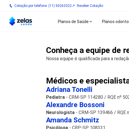
Cotação por telefone: (11) 50263322
Receber Cotação
Planos de Saúde
Planos odonto
Conheça a equipe de r
Nossa equipe é qualificada para a redaçã
Médicos e especialist
Adriana Tonelli
Pediatra
- CRM-SP 114280 / RQE nº 50
Alexandre Bossoni
Neurologista
- CRM-SP 139466 / RQE 
Amanda Schmitz
Psicóloga
- CRP-SP 108331