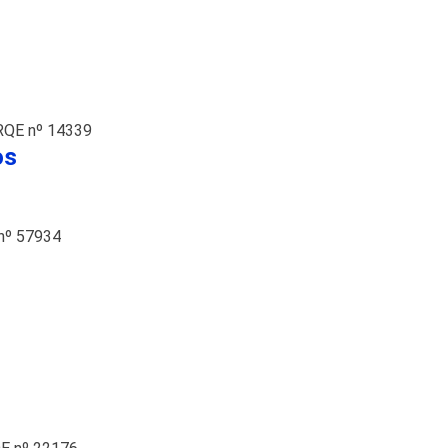
RQE nº 14339
os
nº 57934