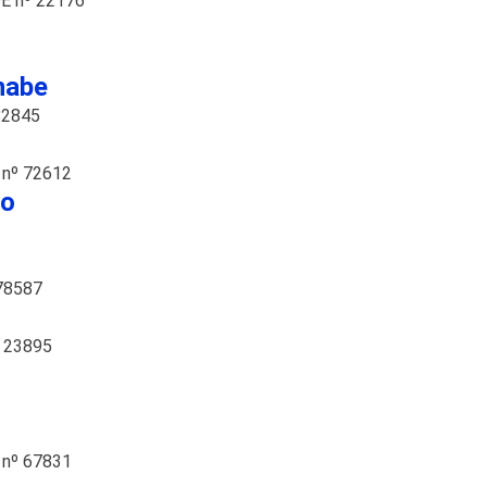
E nº 22176
nabe
82845
 nº 72612
ho
78587
 23895
 nº 67831