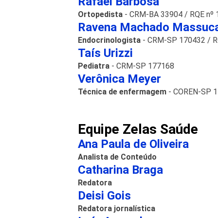
Rafael Barbosa
Ortopedista
- CRM-BA 33904 / RQE nº 
Ravena Machado Massuca
Endocrinologista
- CRM-SP 170432 / R
Taís Urizzi
Pediatra
- CRM-SP 177168
Verônica Meyer
Técnica de enfermagem
-
COREN-SP 1
Equipe Zelas Saúde
Ana Paula de Oliveira
Analista de Conteúdo
Catharina Braga
Redatora
Deisi Gois
Redatora jornalística