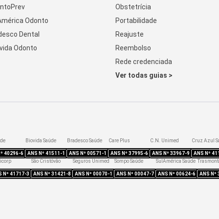
ntoPrev
Obstetrícia
América Odonto
Portabilidade
desco Dental
Reajuste
vida Odonto
Reembolso
Rede credenciada
Ver todas guias >
úde
Biovida Saúde
Bradesco Saúde
Care Plus
C.N. Unimed
Cruz Azul S
Nº
40296-6
ANS Nº
41511-1
ANS Nº
00571-1
ANS Nº
37995-6
ANS Nº
33967-9
ANS Nº
41
icorp
São Cristóvão
Seguros Unimed
Sompo Saúde
SulAmérica Saúde
Trasmont
S Nº
41717-3
ANS Nº
31421-8
ANS Nº
00070-1
ANS Nº
00047-7
ANS Nº
00624-6
ANS Nº