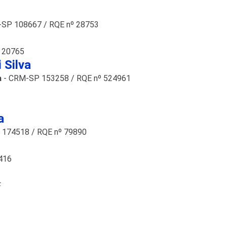
-SP 108667 / RQE nº 28753
 20765
 Silva
a
- CRM-SP 153258 / RQE nº 524961
a
 174518 / RQE nº 79890
416
F