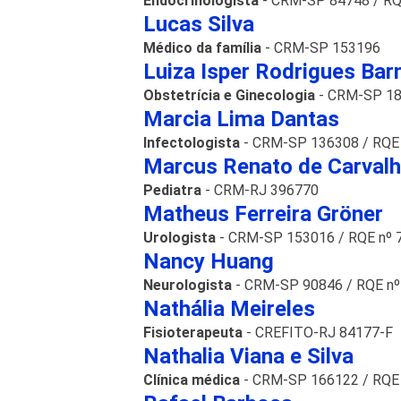
Endocrinologista
- CRM-SP 84748 / RQ
Lucas Silva
Médico da família
- CRM-SP 153196
Luiza Isper Rodrigues Bar
Obstetrícia e Ginecologia
- CRM-SP 1
Marcia Lima Dantas
Infectologista
- CRM-SP 136308 / RQE
Marcus Renato de Carval
Pediatra
- CRM-RJ 396770
Matheus Ferreira Gröner
Urologista
- CRM-SP 153016 / RQE nº 
Nancy Huang
Neurologista
- CRM-SP 90846 / RQE nº
Nathália Meireles
Fisioterapeuta
- CREFITO-RJ 84177-F
Nathalia Viana e Silva
Clínica médica
- CRM-SP 166122 / RQE