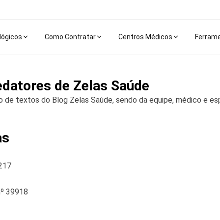
lógicos
Como Contratar
Centros Médicos
Ferram
edatores de Zelas Saúde
o de textos do Blog Zelas Saúde, sendo da equipe, médico e esp
as
217
nº 39918