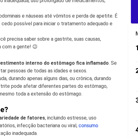
ção inadequada, uso prolongado de medicamentos,
dominais e náuseas até vômitos e perda de apetite. É
s cedo possível para iniciar o tratamento adequado e
ê precisa saber sobre a gastrite, suas causas,
m com a gente! 😉
vestimento interno do estômago fica inflamado
. Se
tar pessoas de todas as idades e sexos.
da, durando apenas alguns dias, ou crônica, durando
trite pode afetar diferentes partes do estômago,
até mesmo toda a extensão do estômago.
te?
ariedade de fatores
, incluindo estresse, uso
órios, infecção bacteriana ou viral,
consumo
ntação inadequada.