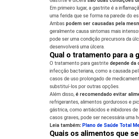
Gastrite e úlcera
são duas condições d
Em primeiro lugar, a gastrite é a inflam
uma ferida que se forma na parede do e
Ambas
podem ser causadas pela mesm
geralmente causa sintomas mais intensos
pode ser uma condição precursora da úl
desenvolverá uma úlcera.
Qual o tratamento para a g
O tratamento para gastrite
depende da 
infecção bacteriana, como a causada pela 
casos de uso prolongado de medicamentos
substituí-los por outras opções.
Além disso,
é recomendado evitar alim
refrigerantes, alimentos gordurosos e p
gástrica, como antiácidos e inibidores 
casos graves, pode ser necessária uma ho
Leia também:
Plano de Saúde Total M
Quais os alimentos que se