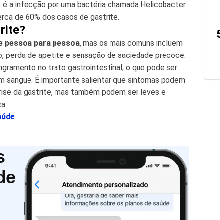
 é a infecção por uma bactéria chamada Helicobacter
 cerca de 60% dos casos de gastrite.
rite?
e pessoa para pessoa
, mas os mais comuns incluem
o, perda de apetite e sensação de saciedade precoce.
ramento no trato gastrointestinal, o que pode ser
om sangue. É importante salientar que sintomas podem
crise da gastrite, mas também podem ser leves e
a.
aúde
s
de