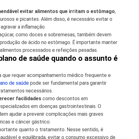
endável evitar alimentos que irritam o estômago
,
durosos e picantes. Além disso, é necessário evitar o
agravar a inflamação.
e açúcar, como doces e sobremesas, também devem
 produção de ácido no estômago. É importante manter
r alimentos processados e refeições pesadas.
plano de saúde quando o assunto é
ica que requer acompanhamento médico frequente e
lano de saúde
pode ser fundamental para garantir
ratamentos necessários.
recer facilidades
como descontos em
specializados em doenças gastrointestinais. O
em ajudar a prevenir complicações mais graves
ricas e câncer gástrico.
portante quanto o tratamento. Nesse sentido, é
udável e equilibrada, evitar o consumo excessivo de