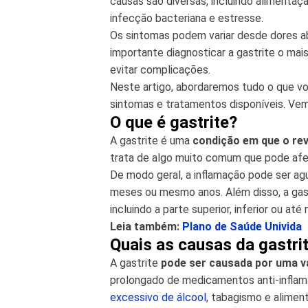
causas são diversas, incluindo alimenta
infecção bacteriana e estresse.
Os sintomas podem variar desde dores ab
importante diagnosticar a gastrite o mai
evitar complicações.
Neste artigo, abordaremos tudo o que voc
sintomas e tratamentos disponíveis. Ve
O que é gastrite?
A gastrite é uma
condição em que o re
trata de algo muito comum que pode afe
De modo geral, a inflamação pode ser agu
meses ou mesmo anos. Além disso, a gas
incluindo a parte superior, inferior ou 
Leia também:
Plano de Saúde Univida
Quais as causas da gastri
A gastrite
pode ser causada por uma v
prolongado de medicamentos anti-inflamat
excessivo de álcool
, tabagismo e alime