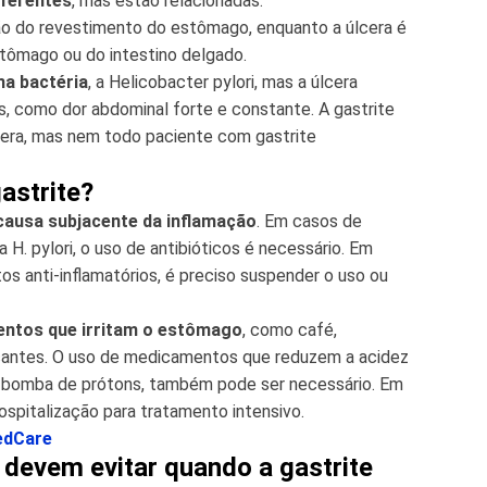
iferentes
, mas estão relacionadas.
ação do revestimento do estômago, enquanto a úlcera é
stômago ou do intestino delgado.
a bactéria
, a Helicobacter pylori, mas a úlcera
, como dor abdominal forte e constante. A gastrite
cera, mas nem todo paciente com gastrite
astrite?
causa subjacente da inflamação
. Em casos de
H. pylori, o uso de antibióticos é necessário. Em
 anti-inflamatórios, é preciso suspender o uso ou
entos que irritam o estômago
, como café,
icantes. O uso de medicamentos que reduzem a acidez
de bomba de prótons, também pode ser necessário. Em
spitalização para tratamento intensivo.
edCare
 devem evitar quando a gastrite