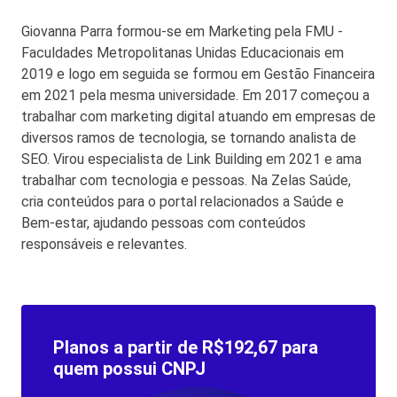
Giovanna Parra formou-se em Marketing pela FMU -
• tontura.
Faculdades Metropolitanas Unidas Educacionais em
2019 e logo em seguida se formou em Gestão Financeira
Também vale a pena se atentar a desconfortos mais
em 2021 pela mesma universidade. Em 2017 começou a
graves, como fibrose (nos pulmões ou nos rins), o
trabalhar com marketing digital atuando em empresas de
agravamento de doenças preexistentes, queda de
diversos ramos de tecnologia, se tornando analista de
cabelo ou até mesmo distúrbios psicológicos, como
SEO. Virou especialista de Link Building em 2021 e ama
depressão, ansiedade e até mesmo a perda de apetite.
trabalhar com tecnologia e pessoas. Na Zelas Saúde,
cria conteúdos para o portal relacionados a Saúde e
Bem-estar, ajudando pessoas com conteúdos
responsáveis e relevantes.
Planos a partir de R$192,67 para
quem possui CNPJ