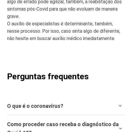
algo de errado pode agilizar, também, a reabilitação dos
sintomas pós-Covid para que não evoluam de maneira
grave.
O auxílio de especialistas é determinante, também,
nesse processo. Por isso, caso sinta algo de diferente,
não hesite em buscar auxílio médico imediatamente.
Perguntas frequentes
O que é o coronavírus?
Trata-se de uma grande família de vírus comuns, mas
Como proceder caso receba o diagnóstico da
que recentemente passou por mutações, evoluindo para