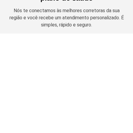
Nós te conectamos às melhores corretoras da sua
região e você recebe um atendimento personalizado. É
simples, rápido e seguro.
Solicitar cotação
Planos de Saúde Empresariais
Amil Empresarial
Planos Odontológicos
Unimed Empresarial
Bradesco Saúde
Amil Dental
Notredame Intermédica
Guia de Contratação
MetLife
Porto Seguro
OdontoPrev
Carência
SulAmérica Odonto
Nossos parceiros
Coparticipação