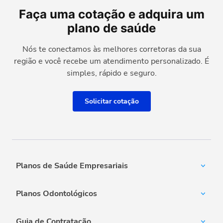
Faça uma cotação e adquira um
plano de saúde
Nós te conectamos às melhores corretoras da sua
região e você recebe um atendimento personalizado. É
simples, rápido e seguro.
Solicitar cotação
Planos de Saúde Empresariais
Amil Empresarial
Planos Odontológicos
Unimed Empresarial
Bradesco Saúde
Amil Dental
Notredame Intermédica
Guia de Contratação