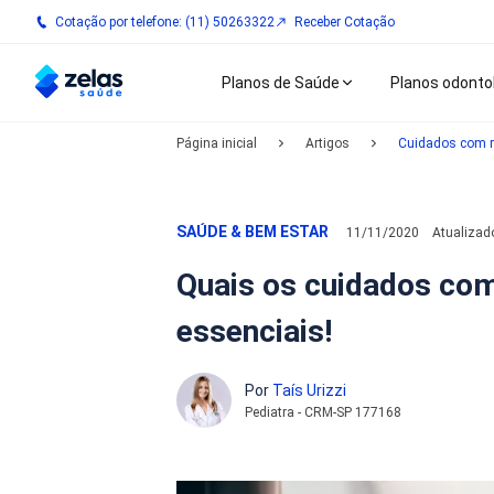
Cotação por telefone: (11) 50263322
Receber Cotação
Planos de Saúde
Planos odonto
Página inicial
Artigos
Cuidados com 
SAÚDE & BEM ESTAR
11/11/2020
Atualiza
Quais os cuidados com
essenciais!
Por
Taís Urizzi
Pediatra - CRM-SP 177168