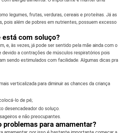
omo legumes, frutas, verduras, cereais e proteínas. Já as
, pois além de pobres em nutrientes, possuem excesso
ê está com soluço?
 e, às vezes, já pode ser sentido pela mãe ainda com o
 devido a contrações de músculos respiratórios pois
am sendo estimulados com facilidade. Algumas dicas pra
is verticalizada para diminuir as chances da criança
colocá-lo de pé;
luxo desencadeador do soluço.
ssageiros e não preocupantes.
do problemas para amamentar?
ra amamentar, por isso é bastante importante começar a