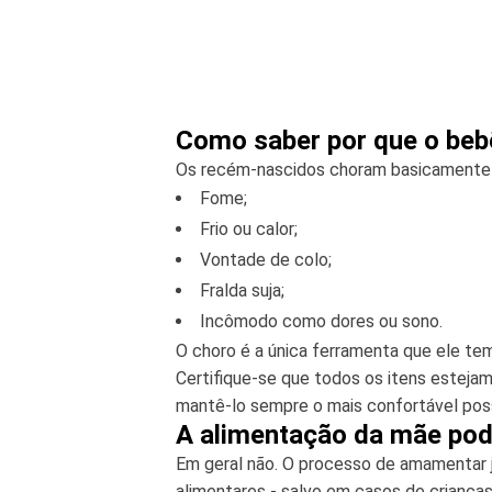
Como saber por que o beb
Os recém-nascidos choram basicamente 
Fome;
Frio ou calor;
Vontade de colo;
Fralda suja;
Incômodo como dores ou sono.
O choro é a única ferramenta que ele te
Certifique-se que todos os itens estejam
mantê-lo sempre o mais confortável poss
A alimentação da mãe pod
Em geral não. O processo de amamentar já
alimentares - salvo em casos de criança