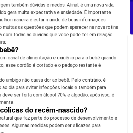
gem também dúvidas e medos. Afinal, é uma nova vida,
ido gera muita expectativa e ansiedade. É importante
melhor maneira é estar munido de boas informações.
o muitas as questões que podem aparecer na nova rotina
ia com todas as dúvidas que você pode ter em relação
ra:
 bebê?
 um canal de alimentação e oxigênio para o bebê quando
to, esse cordão é cortado e o pedaço restante é
do umbigo não causa dor ao bebê. Pelo contrário, é
s ao dia para evitar infecções locais e também para
za deve ser feita com álcool 70% e algodão, após isso, é
lmente.
s cólicas do recém-nascido?
natural que faz parte do processo de desenvolvimento e
eses. Algumas medidas podem ser eficazes para
mo: