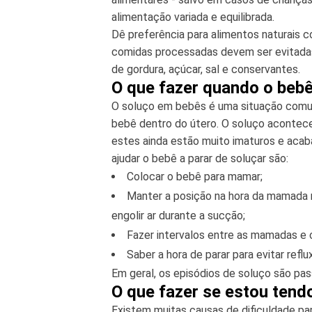
alimentação variada e equilibrada.
Dê preferência para alimentos naturais c
comidas processadas devem ser evitadas
de gordura, açúcar, sal e conservantes.
O que fazer quando o beb
O soluço em bebês é uma situação comum,
bebê dentro do útero. O soluço acontece
estes ainda estão muito imaturos e acab
ajudar o bebê a parar de soluçar são:
Colocar o bebê para mamar;
Manter a posição na hora da mamada ma
engolir ar durante a sucção;
Fazer intervalos entre as mamadas e 
Saber a hora de parar para evitar ref
Em geral, os episódios de soluço são pa
O que fazer se estou ten
Existem muitas causas de dificuldade pa