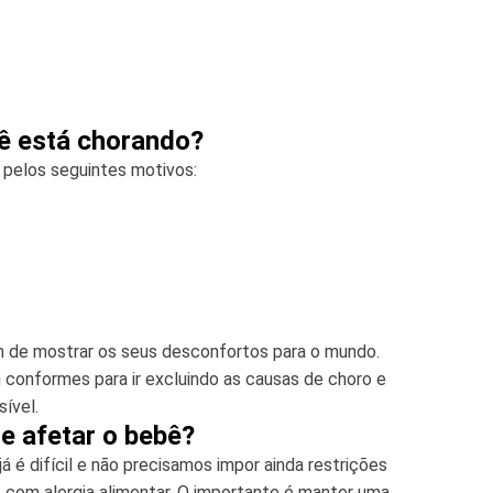
ê está chorando?
pelos seguintes motivos:
m de mostrar os seus desconfortos para o mundo.
 conformes para ir excluindo as causas de choro e
ível.
e afetar o bebê?
 é difícil e não precisamos impor ainda restrições
s com alergia alimentar. O importante é manter uma