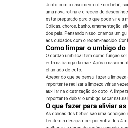
Junto com o nascimento de um bebê, sur
uma nova rotina e o receio do desconhec
estar preparado para o que pode vir e a 
Cólicas, choros, banho, amamentação: sã
dos pais. Pensando nisso, criamos um gu
aos cuidados com o recém-nascido. Confi
Como limpar o umbigo do
O cordão umbilical tem como função ser
está na barriga da mãe. Após o nascimen
chamado de coto.
Apesar do que se pensa, fazer a limpeza 
importante realizar a limpeza várias veze
auxiliar na cicatrização do coto. A limpe
importante deixar o umbigo secar natura
O que fazer para aliviar a
As cólicas dos bebês são uma condição 
tendem a desaparecer por volta dos 4 m
melhorar as dores do recém-nascido, co