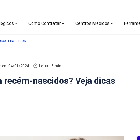
lógicos
Como Contratar
Centros Médicos
Ferram
recém-nascidos
do em
04/01/2024
Leitura 5 min
 recém-nascidos? Veja dicas