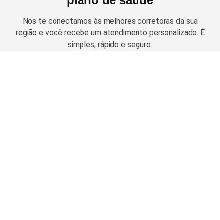
plano de saúde
Nós te conectamos às melhores corretoras da sua
região e você recebe um atendimento personalizado. É
simples, rápido e seguro.
Solicitar cotação
Planos de Saúde Empresariais
Amil Empresarial
Planos Odontológicos
Unimed Empresarial
Bradesco Saúde
Amil Dental
Notredame Intermédica
Guia de Contratação
MetLife
Porto Seguro
OdontoPrev
Carência
SulAmérica Odonto
Nossos parceiros