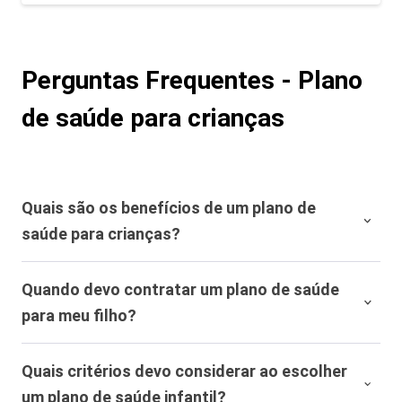
Perguntas Frequentes - Plano
de saúde para crianças
Quais são os benefícios de um plano de
saúde para crianças?
Ter um plano de saúde para crianças oferece diversos
Quando devo contratar um plano de saúde
benefícios, como acesso a uma rede ampla de médicos
para meu filho?
especialistas e hospitais de qualidade, cobertura para
exames e procedimentos necessários, vacinação
É recomendado contratar um plano de saúde para
completa e pronto atendimento em caso de
Quais critérios devo considerar ao escolher
crianças o mais cedo possível. Assim, você garante que
emergências.
um plano de saúde infantil?
seu filho tenha cobertura desde os primeiros meses de