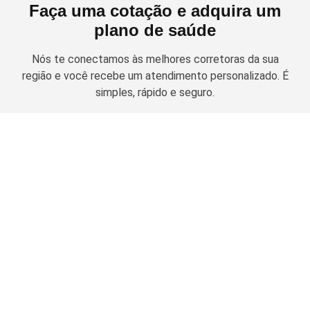
Faça uma cotação e adquira um
plano de saúde
Nós te conectamos às melhores corretoras da sua
região e você recebe um atendimento personalizado. É
simples, rápido e seguro.
Solicitar cotação
Planos de Saúde Empresariais
Amil Empresarial
Planos Odontológicos
Unimed Empresarial
Bradesco Saúde
Amil Dental
Notredame Intermédica
Guia de Contratação
MetLife