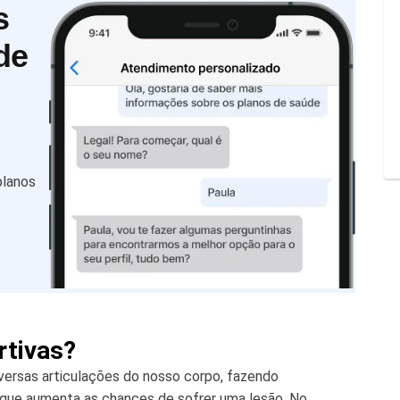
s
de
planos
rtivas?
versas articulações do nosso corpo, fazendo
 que aumenta as chances de sofrer uma lesão. No