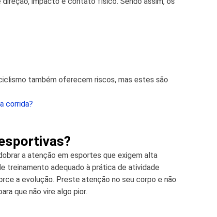
ireção, impacto e contato físico. Sendo assim, os
ciclismo também oferecem riscos, mas estes são
a corrida?
esportivas?
edobrar a atenção em esportes que exigem alta
de treinamento adequado à prática de atividade
force a evolução. Preste atenção no seu corpo e não
ra que não vire algo pior.