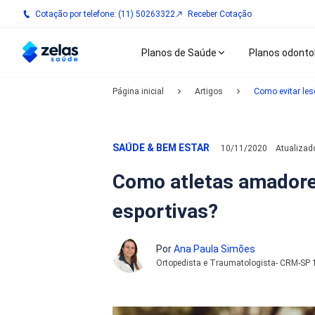
Cotação por telefone: (11) 50263322
Receber Cotação
Planos de Saúde
Planos odonto
Página inicial
Artigos
Como evitar les
SAÚDE & BEM ESTAR
10/11/2020
Atualiza
Como atletas amadore
esportivas?
Por
Ana Paula Simões
Ortopedista e Traumatologista- CRM-SP