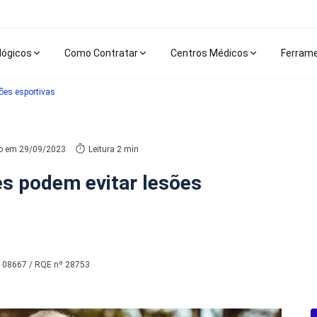
lógicos
Como Contratar
Centros Médicos
Ferram
ões esportivas
do em
29/09/2023
Leitura 2 min
s podem evitar lesões
 108667 / RQE nº 28753