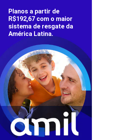
Planos a partir de
R$192,67 com o maior
sistema de resgate da
América Latina.