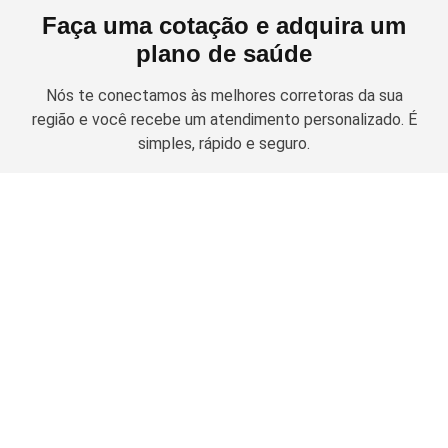
Faça uma cotação e adquira um
plano de saúde
Nós te conectamos às melhores corretoras da sua
região e você recebe um atendimento personalizado. É
simples, rápido e seguro.
Solicitar cotação
Planos de Saúde Empresariais
Amil Empresarial
Planos Odontológicos
Unimed Empresarial
Bradesco Saúde
Amil Dental
Notredame Intermédica
Guia de Contratação