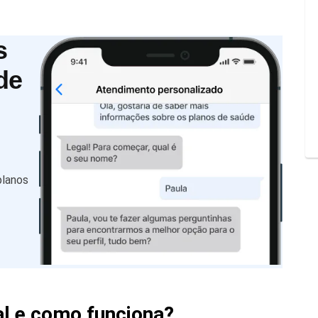
s
de
planos
ial e como funciona?