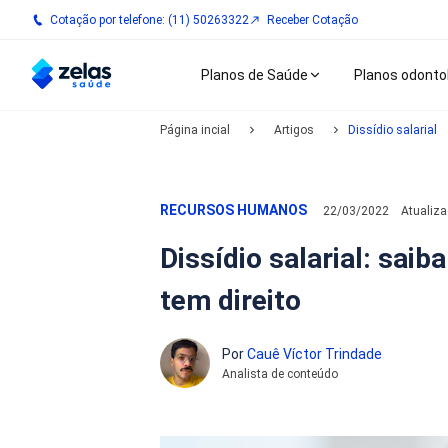
Cotação por telefone: (11) 50263322
Receber Cotação
Planos de Saúde
Planos odonto
Página incial
Artigos
Dissídio salarial
RECURSOS HUMANOS
22/03/2022
Atualiz
Dissídio salarial: sai
tem direito
Por
Cauê Víctor Trindade
Analista de conteúdo